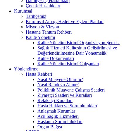
Dahiliye (İç Hastalıklar)
Çocuk Hastalıkları
Kurumsal
Tarihçemiz
Kurumsal Amaç, Hedef ve Eylem Planları
Misyon & Vizyon
Hastane Tanıtım Rehberi
Kalite Yönetimi
Kalite Yönetim Birimi Organizasyon Şeması
Sağlık Hizmeti Kalitesinin Geliştirilmesi ve
Değerlendirilmesine Dair Yönetmelik
Kalite Dokümanları
Kalite Yönetim Birimi Çalışanları
Yönlendirme
Hasta Rehberi
Nasıl Muayene Olurum?
Nasıl Randevu Alınır?
Poliklinik Muayene Çalışma Saatleri
Ziyaretçi Saatleri ve Kuralları
Refakatçi Kuralları
Hasta Hakları ve Sorumlulukları
Anlaşmalı Kurumlar
Acil Sağlık Hizmetleri
Hastanın Sorumlulukları
Organ Bağışı