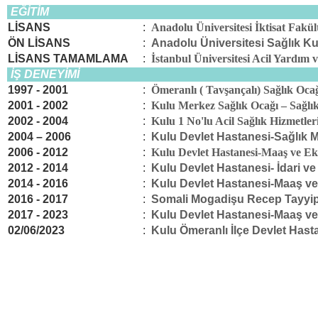
EĞİTİM
LİSANS
:
Anadolu Üniversitesi İktisat Fakü
ÖN LİSANS
:
Anadolu Üniversitesi Sağlık K
LİSANS TAMAMLAMA
:
İstanbul Üniversitesi Acil Yardı
İŞ DENEYİMİ
1997 - 2001
:
Ömeranlı ( Tavşançalı) Sağlık Oc
2001 - 2002
:
Kulu Merkez Sağlık Ocağı – Sağl
2002 - 2004
:
Kulu 1 No'lu Acil Sağlık Hizmetle
2004 – 2006
:
Kulu Devlet Hastanesi-Sağlık 
2006 - 2012
:
Kulu Devlet Hastanesi-Maaş ve 
2012 - 2014
:
Kulu Devlet Hastanesi- İdari v
2014 - 2016
:
Kulu Devlet Hastanesi-Maaş 
2016 - 2017
:
Somali Mogadişu Recep Tayyip 
2017 - 2023
:
Kulu Devlet Hastanesi-Maaş 
02/06/2023
:
Kulu Ömeranlı İlçe Devlet Hast