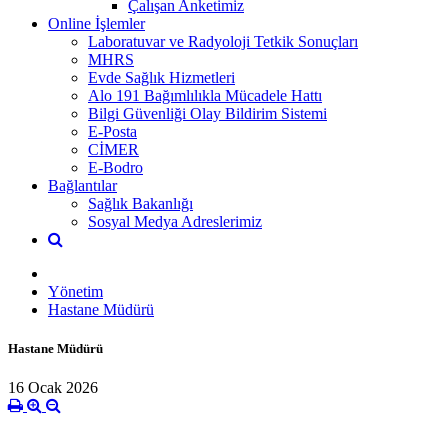
Çalışan Anketimiz
Online İşlemler
Laboratuvar ve Radyoloji Tetkik Sonuçları
MHRS
Evde Sağlık Hizmetleri
Alo 191 Bağımlılıkla Mücadele Hattı
Bilgi Güvenliği Olay Bildirim Sistemi
E-Posta
CİMER
E-Bodro
Bağlantılar
Sağlık Bakanlığı
Sosyal Medya Adreslerimiz
Yönetim
Hastane Müdürü
Hastane Müdürü
16 Ocak 2026