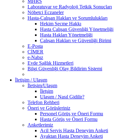
MHRS
Laboratuvar ve Radyoloji Tetkik Sonuçları
Nöbetçi Eczaneler
Hasta-Çalışan Hakları ve Sorumlulukları
Hekim Seçme Hakkı
Hasta Çalışan Güvenliği Yönetmeliği
Hasta Hakları Yönetmeliği
Çalışan Hakları ve Güvenliği Birimi
E-Posta
CİMER
e-Nabız
Evde Sağlık Hizmetleri
Bilgi Güvenliği Olay Bildirim Sistemi
İletişim / Ulaşım
İletişim/Ulaşım
İletşim
Ulaşım / Nasıl Gidilir?
Telefon Rehberi
Öneri ve Görüşleriniz
Personel Görüş ve Öneri Formu
Hasta Görüş ve Öneri Formu
Anketlerimiz
Acil Servis Hasta Deneyim Anketi
Ayaktan Hasta Deneyim Anketi