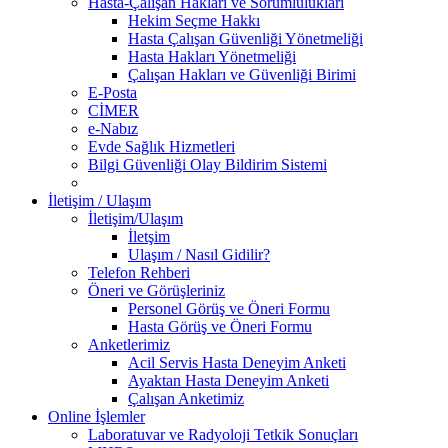
Hasta-Çalışan Hakları ve Sorumlulukları
Hekim Seçme Hakkı
Hasta Çalışan Güvenliği Yönetmeliği
Hasta Hakları Yönetmeliği
Çalışan Hakları ve Güvenliği Birimi
E-Posta
CİMER
e-Nabız
Evde Sağlık Hizmetleri
Bilgi Güvenliği Olay Bildirim Sistemi
İletişim / Ulaşım
İletişim/Ulaşım
İletşim
Ulaşım / Nasıl Gidilir?
Telefon Rehberi
Öneri ve Görüşleriniz
Personel Görüş ve Öneri Formu
Hasta Görüş ve Öneri Formu
Anketlerimiz
Acil Servis Hasta Deneyim Anketi
Ayaktan Hasta Deneyim Anketi
Çalışan Anketimiz
Online İşlemler
Laboratuvar ve Radyoloji Tetkik Sonuçları