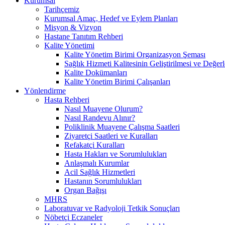
Kurumsal
Tarihçemiz
Kurumsal Amaç, Hedef ve Eylem Planları
Misyon & Vizyon
Hastane Tanıtım Rehberi
Kalite Yönetimi
Kalite Yönetim Birimi Organizasyon Şeması
Sağlık Hizmeti Kalitesinin Geliştirilmesi ve Değer
Kalite Dokümanları
Kalite Yönetim Birimi Çalışanları
Yönlendirme
Hasta Rehberi
Nasıl Muayene Olurum?
Nasıl Randevu Alınır?
Poliklinik Muayene Çalışma Saatleri
Ziyaretçi Saatleri ve Kuralları
Refakatçi Kuralları
Hasta Hakları ve Sorumlulukları
Anlaşmalı Kurumlar
Acil Sağlık Hizmetleri
Hastanın Sorumlulukları
Organ Bağışı
MHRS
Laboratuvar ve Radyoloji Tetkik Sonuçları
Nöbetçi Eczaneler