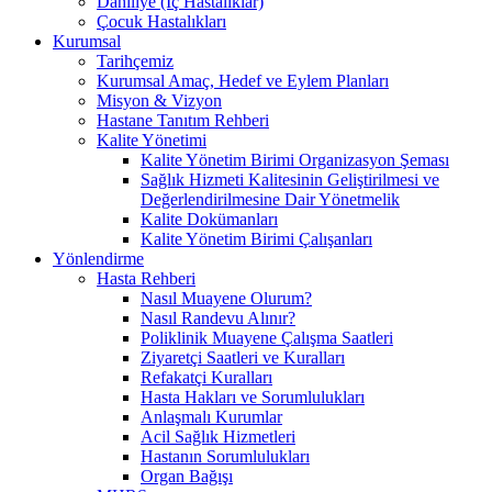
Dahiliye (İç Hastalıklar)
Çocuk Hastalıkları
Kurumsal
Tarihçemiz
Kurumsal Amaç, Hedef ve Eylem Planları
Misyon & Vizyon
Hastane Tanıtım Rehberi
Kalite Yönetimi
Kalite Yönetim Birimi Organizasyon Şeması
Sağlık Hizmeti Kalitesinin Geliştirilmesi ve
Değerlendirilmesine Dair Yönetmelik
Kalite Dokümanları
Kalite Yönetim Birimi Çalışanları
Yönlendirme
Hasta Rehberi
Nasıl Muayene Olurum?
Nasıl Randevu Alınır?
Poliklinik Muayene Çalışma Saatleri
Ziyaretçi Saatleri ve Kuralları
Refakatçi Kuralları
Hasta Hakları ve Sorumlulukları
Anlaşmalı Kurumlar
Acil Sağlık Hizmetleri
Hastanın Sorumlulukları
Organ Bağışı