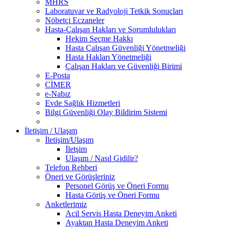
MHRS
Laboratuvar ve Radyoloji Tetkik Sonuçları
Nöbetçi Eczaneler
Hasta-Çalışan Hakları ve Sorumlulukları
Hekim Seçme Hakkı
Hasta Çalışan Güvenliği Yönetmeliği
Hasta Hakları Yönetmeliği
Çalışan Hakları ve Güvenliği Birimi
E-Posta
CİMER
e-Nabız
Evde Sağlık Hizmetleri
Bilgi Güvenliği Olay Bildirim Sistemi
İletişim / Ulaşım
İletişim/Ulaşım
İletşim
Ulaşım / Nasıl Gidilir?
Telefon Rehberi
Öneri ve Görüşleriniz
Personel Görüş ve Öneri Formu
Hasta Görüş ve Öneri Formu
Anketlerimiz
Acil Servis Hasta Deneyim Anketi
Ayaktan Hasta Deneyim Anketi