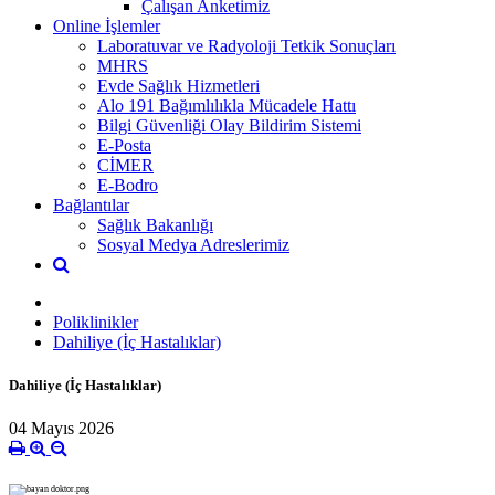
Çalışan Anketimiz
Online İşlemler
Laboratuvar ve Radyoloji Tetkik Sonuçları
MHRS
Evde Sağlık Hizmetleri
Alo 191 Bağımlılıkla Mücadele Hattı
Bilgi Güvenliği Olay Bildirim Sistemi
E-Posta
CİMER
E-Bodro
Bağlantılar
Sağlık Bakanlığı
Sosyal Medya Adreslerimiz
Poliklinikler
Dahiliye (İç Hastalıklar)
Dahiliye (İç Hastalıklar)
04 Mayıs 2026