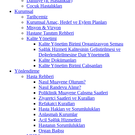
Dahiliye (İç Hastalıklar)
Çocuk Hastalıkları
Kurumsal
Tarihçemiz
Kurumsal Amaç, Hedef ve Eylem Planları
Misyon & Vizyon
Hastane Tanıtım Rehberi
Kalite Yönetimi
Kalite Yönetim Birimi Organizasyon Şeması
Sağlık Hizmeti Kalitesinin Geliştirilmesi ve
Değerlendirilmesine Dair Yönetmelik
Kalite Dokümanları
Kalite Yönetim Birimi Çalışanları
Yönlendirme
Hasta Rehberi
Nasıl Muayene Olurum?
Nasıl Randevu Alınır?
Poliklinik Muayene Çalışma Saatleri
Ziyaretçi Saatleri ve Kuralları
Refakatçi Kuralları
Hasta Hakları ve Sorumlulukları
Anlaşmalı Kurumlar
Acil Sağlık Hizmetleri
Hastanın Sorumlulukları
Organ Bağışı