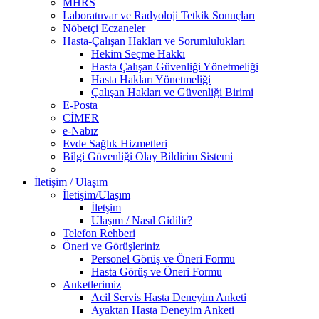
MHRS
Laboratuvar ve Radyoloji Tetkik Sonuçları
Nöbetçi Eczaneler
Hasta-Çalışan Hakları ve Sorumlulukları
Hekim Seçme Hakkı
Hasta Çalışan Güvenliği Yönetmeliği
Hasta Hakları Yönetmeliği
Çalışan Hakları ve Güvenliği Birimi
E-Posta
CİMER
e-Nabız
Evde Sağlık Hizmetleri
Bilgi Güvenliği Olay Bildirim Sistemi
İletişim / Ulaşım
İletişim/Ulaşım
İletşim
Ulaşım / Nasıl Gidilir?
Telefon Rehberi
Öneri ve Görüşleriniz
Personel Görüş ve Öneri Formu
Hasta Görüş ve Öneri Formu
Anketlerimiz
Acil Servis Hasta Deneyim Anketi
Ayaktan Hasta Deneyim Anketi