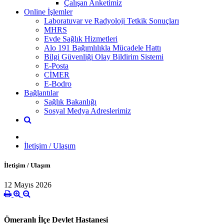
Çalışan Anketimiz
Online İşlemler
Laboratuvar ve Radyoloji Tetkik Sonuçları
MHRS
Evde Sağlık Hizmetleri
Alo 191 Bağımlılıkla Mücadele Hattı
Bilgi Güvenliği Olay Bildirim Sistemi
E-Posta
CİMER
E-Bodro
Bağlantılar
Sağlık Bakanlığı
Sosyal Medya Adreslerimiz
İletişim / Ulaşım
İletişim / Ulaşım
12 Mayıs 2026
Ömeranlı İlçe Devlet Hastanesi