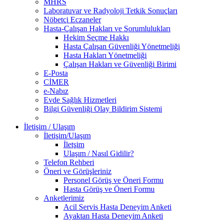
MHRS
Laboratuvar ve Radyoloji Tetkik Sonuçları
Nöbetçi Eczaneler
Hasta-Çalışan Hakları ve Sorumlulukları
Hekim Seçme Hakkı
Hasta Çalışan Güvenliği Yönetmeliği
Hasta Hakları Yönetmeliği
Çalışan Hakları ve Güvenliği Birimi
E-Posta
CİMER
e-Nabız
Evde Sağlık Hizmetleri
Bilgi Güvenliği Olay Bildirim Sistemi
İletişim / Ulaşım
İletişim/Ulaşım
İletşim
Ulaşım / Nasıl Gidilir?
Telefon Rehberi
Öneri ve Görüşleriniz
Personel Görüş ve Öneri Formu
Hasta Görüş ve Öneri Formu
Anketlerimiz
Acil Servis Hasta Deneyim Anketi
Ayaktan Hasta Deneyim Anketi