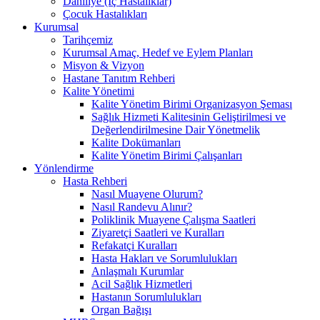
Dahiliye (İç Hastalıklar)
Çocuk Hastalıkları
Kurumsal
Tarihçemiz
Kurumsal Amaç, Hedef ve Eylem Planları
Misyon & Vizyon
Hastane Tanıtım Rehberi
Kalite Yönetimi
Kalite Yönetim Birimi Organizasyon Şeması
Sağlık Hizmeti Kalitesinin Geliştirilmesi ve
Değerlendirilmesine Dair Yönetmelik
Kalite Dokümanları
Kalite Yönetim Birimi Çalışanları
Yönlendirme
Hasta Rehberi
Nasıl Muayene Olurum?
Nasıl Randevu Alınır?
Poliklinik Muayene Çalışma Saatleri
Ziyaretçi Saatleri ve Kuralları
Refakatçi Kuralları
Hasta Hakları ve Sorumlulukları
Anlaşmalı Kurumlar
Acil Sağlık Hizmetleri
Hastanın Sorumlulukları
Organ Bağışı