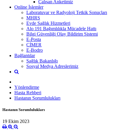
Çalışan Anketimiz
Online İşlemler
Laboratuvar ve Radyoloji Tetkik Sonuçları
MHRS
Evde Sağlık Hizmetleri
Alo 191 Bağımlılıkla Mücadele Hattı
Bilgi Güvenliği Olay Bildirim Sistemi
E-Posta
CİMER
E-Bodro
Bağlantılar
Sağlık Bakanlığı
Sosyal Medya Adreslerimiz
Yönlendirme
Hasta Rehberi
Hastanın Sorumlulukları
Hastanın Sorumlulukları
19 Ekim 2023