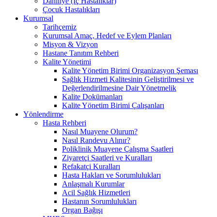
Dahiliye (İç Hastalıklar)
Çocuk Hastalıkları
Kurumsal
Tarihçemiz
Kurumsal Amaç, Hedef ve Eylem Planları
Misyon & Vizyon
Hastane Tanıtım Rehberi
Kalite Yönetimi
Kalite Yönetim Birimi Organizasyon Şeması
Sağlık Hizmeti Kalitesinin Geliştirilmesi ve
Değerlendirilmesine Dair Yönetmelik
Kalite Dokümanları
Kalite Yönetim Birimi Çalışanları
Yönlendirme
Hasta Rehberi
Nasıl Muayene Olurum?
Nasıl Randevu Alınır?
Poliklinik Muayene Çalışma Saatleri
Ziyaretçi Saatleri ve Kuralları
Refakatçi Kuralları
Hasta Hakları ve Sorumlulukları
Anlaşmalı Kurumlar
Acil Sağlık Hizmetleri
Hastanın Sorumlulukları
Organ Bağışı