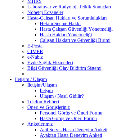
MHRS
Laboratuvar ve Radyoloji Tetkik Sonuçları
Nöbetçi Eczaneler
Hasta-Çalışan Hakları ve Sorumlulukları
Hekim Seçme Hakkı
Hasta Çalışan Güvenliği Yönetmeliği
Hasta Hakları Yönetmeliği
Çalışan Hakları ve Güvenliği Birimi
E-Posta
CİMER
e-Nabız
Evde Sağlık Hizmetleri
Bilgi Güvenliği Olay Bildirim Sistemi
İletişim / Ulaşım
İletişim/Ulaşım
İletşim
Ulaşım / Nasıl Gidilir?
Telefon Rehberi
Öneri ve Görüşleriniz
Personel Görüş ve Öneri Formu
Hasta Görüş ve Öneri Formu
Anketlerimiz
Acil Servis Hasta Deneyim Anketi
Ayaktan Hasta Deneyim Anketi